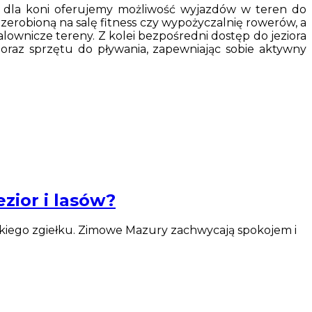
tury dla koni oferujemy możliwość wyjazdów w teren do
rzerobioną na salę fitness czy wypożyczalnię rowerów, a
alownicze tereny. Z kolei bezpośredni dostęp do jeziora
raz sprzętu do pływania, zapewniając sobie aktywny
zior i lasów?
jskiego zgiełku. Zimowe Mazury zachwycają spokojem i