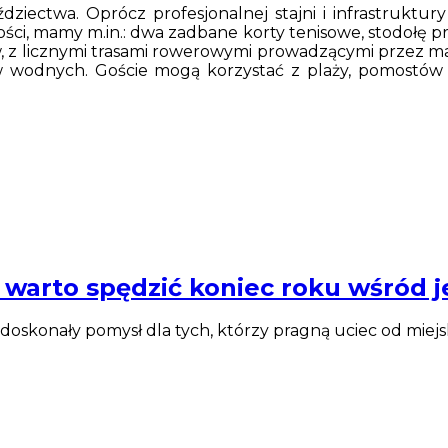
ździectwa. Oprócz profesjonalnej stajni i infrastruk
ości, mamy m.in.: dwa zadbane korty tenisowe, stodołę p
tów, z licznymi trasami rowerowymi prowadzącymi przez m
 wodnych. Goście mogą korzystać z plaży, pomostów o
warto spędzić koniec roku wśród je
 doskonały pomysł dla tych, którzy pragną uciec od mie