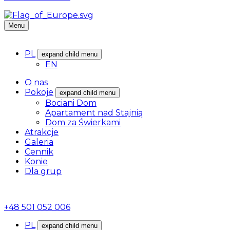
Menu
PL
expand child menu
EN
O nas
Pokoje
expand child menu
Bociani Dom
Apartament nad Stajnią
Dom za Świerkami
Atrakcje
Galeria
Cennik
Konie
Dla grup
+48 501 052 006
PL
expand child menu