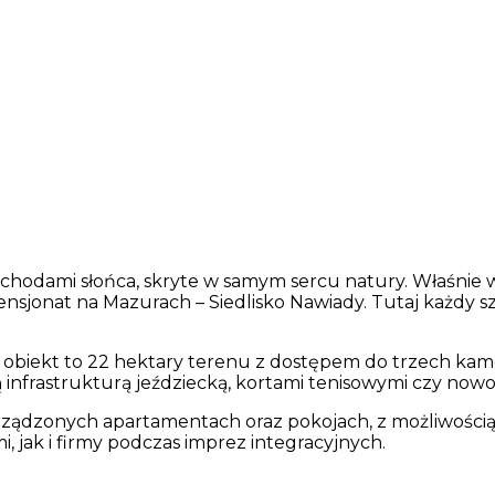
hodami słońca, skryte w samym sercu natury. Właśnie w t
ensjonat na Mazurach – Siedlisko Nawiady. Tutaj każdy s
z obiekt to 22 hektary terenu z dostępem do trzech kam
 infrastrukturą jeździecką, kortami tenisowymi czy nowo
ządzonych apartamentach oraz pokojach, z możliwością
i, jak i firmy podczas imprez integracyjnych.