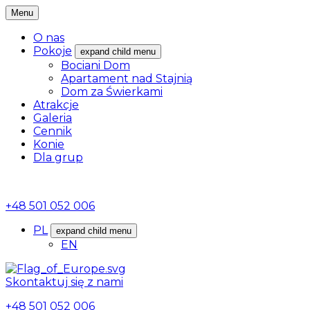
Menu
O nas
Pokoje
expand child menu
Bociani Dom
Apartament nad Stajnią
Dom za Świerkami
Atrakcje
Galeria
Cennik
Konie
Dla grup
+48 501 052 006
PL
expand child menu
EN
Skontaktuj się z nami
+48 501 052 006